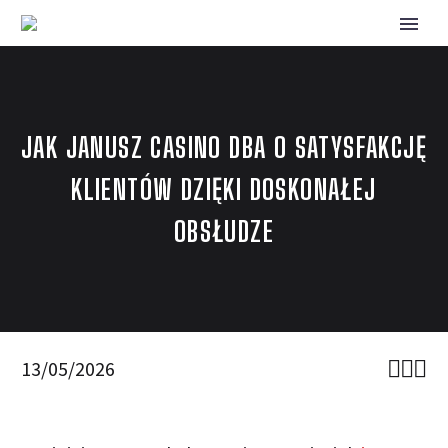
JAK JANUSZ CASINO DBA O SATYSFAKCJĘ
KLIENTÓW DZIĘKI DOSKONAŁEJ
OBSŁUDZE
13/05/2026


