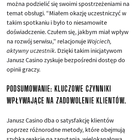
można podzielić się swoimi spostrzeżeniami na
temat obsługi. “Miałem okazję uczestniczyć w
takim spotkaniu i było to niesamowite
doświadczenie. Czułem się, jakbym miał wpływ
na rozwój serwisu,” relacjonuje
Wojciech,
aktywny uczestnik
. Dzięki takim inicjatywom
Janusz Casino zyskuje bezpośredni dostęp do
opinii graczy.
PODSUMOWANIE: KLUCZOWE CZYNNIKI
WPŁYWAJĄCE NA ZADOWOLENIE KLIENTÓW.
Janusz Casino dba o satysfakcję klientów
poprzez różnorodne metody, które obejmują
szybką reakcję na zapytania, wielokanałową