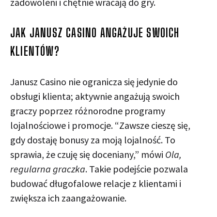
zadowoleni i chętnie wracają do gry.
JAK JANUSZ CASINO ANGAŻUJE SWOICH
KLIENTÓW?
Janusz Casino nie ogranicza się jedynie do
obsługi klienta; aktywnie angażują swoich
graczy poprzez różnorodne programy
lojalnościowe i promocje. “Zawsze cieszę się,
gdy dostaję bonusy za moją lojalność. To
sprawia, że czuję się doceniany,” mówi
Ola,
regularna graczka
. Takie podejście pozwala
budować długofalowe relacje z klientami i
zwiększa ich zaangażowanie.