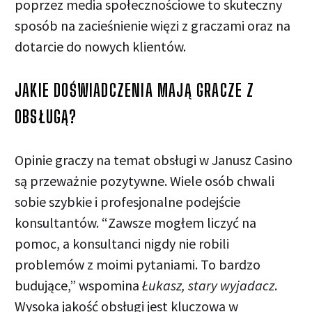
poprzez media społecznościowe to skuteczny
sposób na zacieśnienie więzi z graczami oraz na
dotarcie do nowych klientów.
JAKIE DOŚWIADCZENIA MAJĄ GRACZE Z
OBSŁUGĄ?
Opinie graczy na temat obsługi w Janusz Casino
są przeważnie pozytywne. Wiele osób chwali
sobie szybkie i profesjonalne podejście
konsultantów. “Zawsze mogłem liczyć na
pomoc, a konsultanci nigdy nie robili
problemów z moimi pytaniami. To bardzo
budujące,” wspomina
Łukasz, stary wyjadacz
.
Wysoka jakość obsługi jest kluczowa w