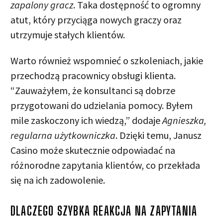
zapalony gracz
. Taka dostępność to ogromny
atut, który przyciąga nowych graczy oraz
utrzymuje stałych klientów.
Warto również wspomnieć o szkoleniach, jakie
przechodzą pracownicy obsługi klienta.
“Zauważyłem, że konsultanci są dobrze
przygotowani do udzielania pomocy. Byłem
mile zaskoczony ich wiedzą,” dodaje
Agnieszka,
regularna użytkowniczka
. Dzięki temu, Janusz
Casino może skutecznie odpowiadać na
różnorodne zapytania klientów, co przekłada
się na ich zadowolenie.
DLACZEGO SZYBKA REAKCJA NA ZAPYTANIA