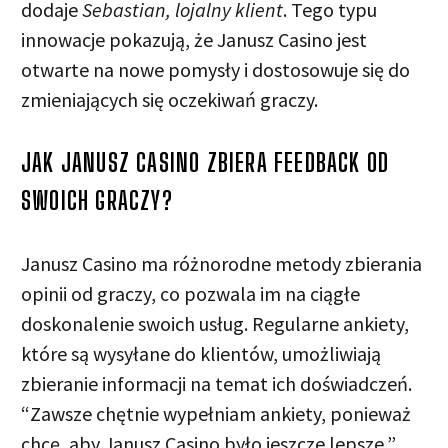
dodaje
Sebastian, lojalny klient
. Tego typu
innowacje pokazują, że Janusz Casino jest
otwarte na nowe pomysły i dostosowuje się do
zmieniających się oczekiwań graczy.
JAK JANUSZ CASINO ZBIERA FEEDBACK OD
SWOICH GRACZY?
Janusz Casino ma różnorodne metody zbierania
opinii od graczy, co pozwala im na ciągłe
doskonalenie swoich usług. Regularne ankiety,
które są wysyłane do klientów, umożliwiają
zbieranie informacji na temat ich doświadczeń.
“Zawsze chętnie wypełniam ankiety, ponieważ
chcę, aby Janusz Casino było jeszcze lepsze,”