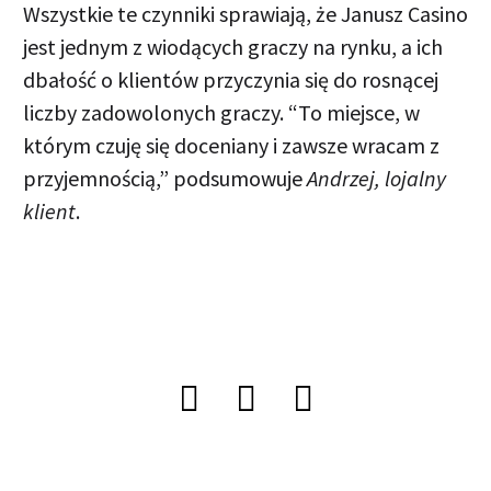
Wszystkie te czynniki sprawiają, że Janusz Casino
jest jednym z wiodących graczy na rynku, a ich
dbałość o klientów przyczynia się do rosnącej
liczby zadowolonych graczy. “To miejsce, w
którym czuję się doceniany i zawsze wracam z
przyjemnością,” podsumowuje
Andrzej, lojalny
klient
.