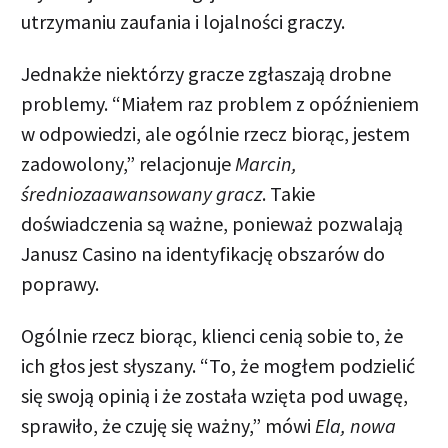
utrzymaniu zaufania i lojalności graczy.
Jednakże niektórzy gracze zgłaszają drobne
problemy. “Miałem raz problem z opóźnieniem
w odpowiedzi, ale ogólnie rzecz biorąc, jestem
zadowolony,” relacjonuje
Marcin,
średniozaawansowany gracz
. Takie
doświadczenia są ważne, ponieważ pozwalają
Janusz Casino na identyfikację obszarów do
poprawy.
Ogólnie rzecz biorąc, klienci cenią sobie to, że
ich głos jest słyszany. “To, że mogłem podzielić
się swoją opinią i że została wzięta pod uwagę,
sprawiło, że czuję się ważny,” mówi
Ela, nowa