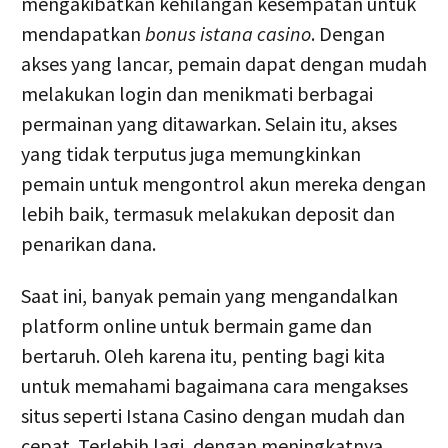
mengakibatkan kehilangan kesempatan untuk
mendapatkan
bonus istana casino
. Dengan
akses yang lancar, pemain dapat dengan mudah
melakukan login dan menikmati berbagai
permainan yang ditawarkan. Selain itu, akses
yang tidak terputus juga memungkinkan
pemain untuk mengontrol akun mereka dengan
lebih baik, termasuk melakukan deposit dan
penarikan dana.
Saat ini, banyak pemain yang mengandalkan
platform online untuk bermain game dan
bertaruh. Oleh karena itu, penting bagi kita
untuk memahami bagaimana cara mengakses
situs seperti Istana Casino dengan mudah dan
cepat. Terlebih lagi, dengan meningkatnya