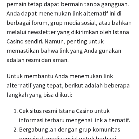
pemain tetap dapat bermain tanpa gangguan.
Anda dapat menemukan link alternatif ini di
berbagai forum, grup media sosial, atau bahkan
melalui newsletter yang dikirimkan oleh Istana
Casino sendiri. Namun, penting untuk
memastikan bahwa link yang Anda gunakan
adalah resmi dan aman.
Untuk membantu Anda menemukan link
alternatif yang tepat, berikut adalah beberapa
langkah yang bisa diikuti:
Cek situs resmi Istana Casino untuk
informasi terbaru mengenai link alternatif.
Bergabunglah dengan grup komunitas
pemain di media sosial untuk berbagi