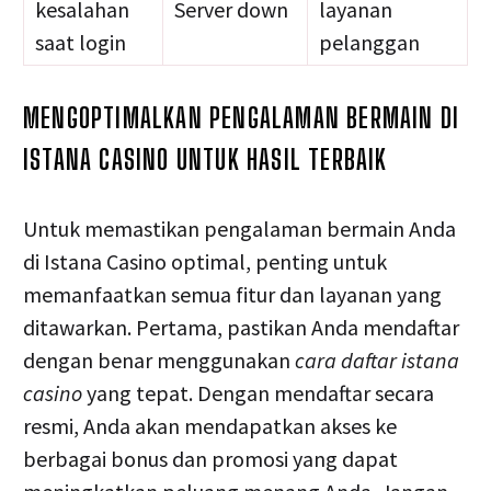
kesalahan
Server down
layanan
saat login
pelanggan
MENGOPTIMALKAN PENGALAMAN BERMAIN DI
ISTANA CASINO UNTUK HASIL TERBAIK
Untuk memastikan pengalaman bermain Anda
di Istana Casino optimal, penting untuk
memanfaatkan semua fitur dan layanan yang
ditawarkan. Pertama, pastikan Anda mendaftar
dengan benar menggunakan
cara daftar istana
casino
yang tepat. Dengan mendaftar secara
resmi, Anda akan mendapatkan akses ke
berbagai bonus dan promosi yang dapat