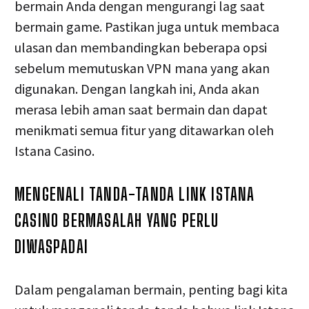
bermain Anda dengan mengurangi lag saat
bermain game. Pastikan juga untuk membaca
ulasan dan membandingkan beberapa opsi
sebelum memutuskan VPN mana yang akan
digunakan. Dengan langkah ini, Anda akan
merasa lebih aman saat bermain dan dapat
menikmati semua fitur yang ditawarkan oleh
Istana Casino.
MENGENALI TANDA-TANDA LINK ISTANA
CASINO BERMASALAH YANG PERLU
DIWASPADAI
Dalam pengalaman bermain, penting bagi kita