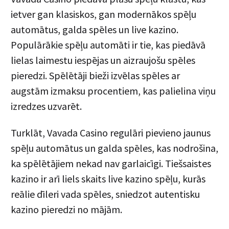
ietver gan klasiskos, gan modernākos spēļu
automātus, galda spēles un live kazino.
Populārākie spēļu automāti ir tie, kas piedāvā
lielas laimestu iespējas un aizraujošu spēles
pieredzi. Spēlētāji bieži izvēlas spēles ar
augstām izmaksu procentiem, kas palielina viņu
izredzes uzvarēt.
Turklāt, Vavada Casino regulāri pievieno jaunus
spēļu automātus un galda spēles, kas nodrošina,
ka spēlētājiem nekad nav garlaicīgi. Tiešsaistes
kazino ir arī liels skaits live kazino spēļu, kurās
reālie dīleri vada spēles, sniedzot autentisku
kazino pieredzi no mājām.