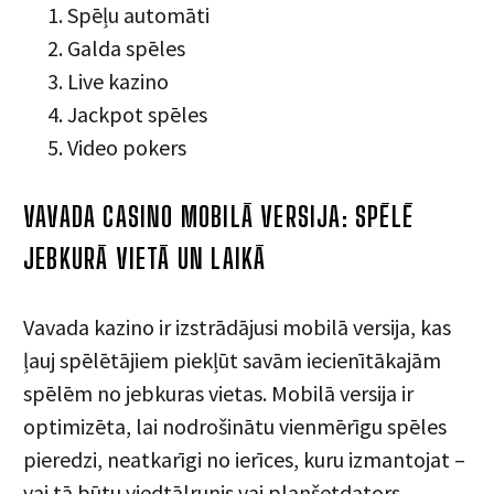
Spēļu automāti
Galda spēles
Live kazino
Jackpot spēles
Video pokers
VAVADA CASINO MOBILĀ VERSIJA: SPĒLĒ
JEBKURĀ VIETĀ UN LAIKĀ
Vavada kazino ir izstrādājusi mobilā versija, kas
ļauj spēlētājiem piekļūt savām iecienītākajām
spēlēm no jebkuras vietas. Mobilā versija ir
optimizēta, lai nodrošinātu vienmērīgu spēles
pieredzi, neatkarīgi no ierīces, kuru izmantojat –
vai tā būtu viedtālrunis vai planšetdators.