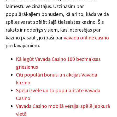
laimestu veicinātājus. Uzzināsim par
populārākajiem bonusiem, kā arī to, kāda veida
spēles varat spēlēt šajā tiešsaistes kazino. Šis
raksts ir noderīgs visiem, kas interesējas par
kazino pasauli, jo īpaši par
vavada online casino
piedāvājumiem.
Kā iegūt Vavada Casino 100 bezmaksas
griezienus
Citi populāri bonusi un akcijas Vavada
kazino
Spēļu izvēle un to popularitāte Vavada
Casino
Vavada Casino mobilā versija: spēlē jebkurā
vietā