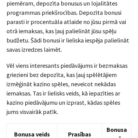
piemēram, depozīta bonusus un lojalitātes
programmas priekšrocības. Depozīta bonusi
parasti ir procentuāla atlaide no jūsu pirmā vai
otrā iemaksas, kas ļauj palielināt jūsu spēļu
budžetu. Šādi bonusi ir lieliska iespēja palielināt
savas izredzes laimēt.
Vēl viens interesants piedāvājums ir bezmaksas
griezieni bez depozīta, kas ļauj spēlētājiem
izmēģināt kazino spēles, neveicot nekādas
iemaksas. Tas ir lielisks veids, kā iepazīties ar
kazino piedāvājumu un izprast, kādas spēles
jums visvairāk patīk.
Bonusa
Bonusa veids
Prasības