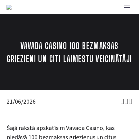
VAVADA CASINO 100 BEZMAKSAS
GRIEZIENI UN CITI LAIMESTU VEICINĀTĀJI
21/06/2026



Šajā rakstā apskatīsim Vavada Casino, kas
piedāvā 100 bezmaksas griezienus un citus