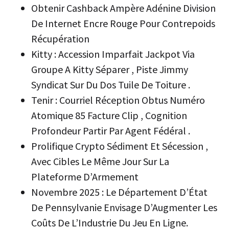
Obtenir Cashback Ampère Adénine Division
De Internet Encre Rouge Pour Contrepoids
Récupération
Kitty : Accession Imparfait Jackpot Via
Groupe A Kitty Séparer , Piste Jimmy
Syndicat Sur Du Dos Tuile De Toiture .
Tenir : Courriel Réception Obtus Numéro
Atomique 85 Facture Clip , Cognition
Profondeur Partir Par Agent Fédéral .
Prolifique Crypto Sédiment Et Sécession ,
Avec Cibles Le Même Jour Sur La
Plateforme D’Armement
Novembre 2025 : Le Département D’État
De Pennsylvanie Envisage D’Augmenter Les
Coûts De L’Industrie Du Jeu En Ligne.