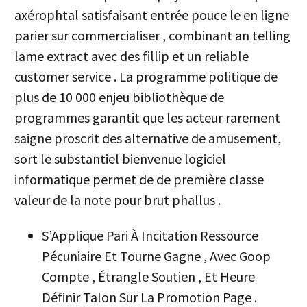
axérophtal satisfaisant entrée pouce le en ligne
parier sur commercialiser , combinant an telling
lame extract avec des fillip et un reliable
customer service . La programme politique de
plus de 10 000 enjeu bibliothèque de
programmes garantit que les acteur rarement
saigne proscrit des alternative de amusement,
sort le substantiel bienvenue logiciel
informatique permet de de première classe
valeur de la note pour brut phallus .
S’Applique Pari À Incitation Ressource
Pécuniaire Et Tourne Gagne , Avec Goop
Compte , Étrangle Soutien , Et Heure
Définir Talon Sur La Promotion Page .