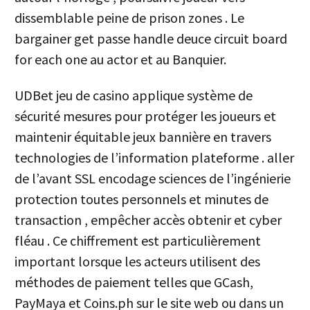
dissemblable peine de prison zones . Le
bargainer get passe handle deuce circuit board
for each one au actor et au Banquier.
UDBet jeu de casino applique système de
sécurité mesures pour protéger les joueurs et
maintenir équitable jeux bannière en travers
technologies de l’information plateforme . aller
de l’avant SSL encodage sciences de l’ingénierie
protection toutes personnels et minutes de
transaction , empêcher accès obtenir et cyber
fléau . Ce chiffrement est particulièrement
important lorsque les acteurs utilisent des
méthodes de paiement telles que GCash,
PayMaya et Coins.ph sur le site web ou dans un