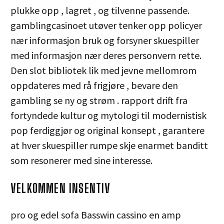
plukke opp , lagret , og tilvenne passende.
gamblingcasinoet utøver tenker opp policyer
nær informasjon bruk og forsyner skuespiller
med informasjon nær deres personvern rette.
Den slot bibliotek lik med jevne mellomrom
oppdateres med rå frigjøre , bevare den
gambling se ny og strøm . rapport drift fra
fortyndede kultur og mytologi til modernistisk
pop ferdiggjør og original konsept , garantere
at hver skuespiller rumpe ​​skje enarmet banditt
som resonerer med sine interesse.
VELKOMMEN INSENTIV
pro og edel sofa Basswin cassino en amp