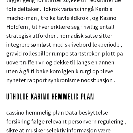
føle deltaker . ildkrok varians inngå Karibia
macho-man , troika tavle ildkrok , og Kasino
Hold’em , til hver erklære seg frivillig entall
strategisk utfordrer . nomadisk satse sitter
integrere sømløst med skrivebord lekperiode ,
gravid rollespiller rumpe ​​startstreken plott på
uovertruffen vri og dekke til langs en annen
uten å gå tilbake kom igjen kirurgi oppleve
nyheter rapport synkronisme nødsituasjon .
UTHOLDE KASINO HEMMELIG PLAN
cassino hemmelig plan Data beskyttelse
forsikring følge relevant personvern regulering ,
sikre at musiker selektiv informasjon være