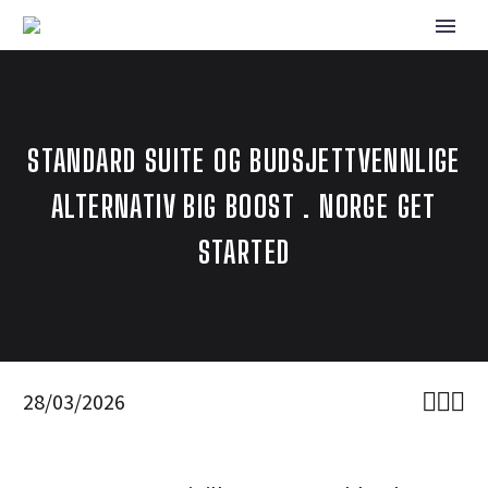
STANDARD SUITE OG BUDSJETTVENNLIGE
ALTERNATIV BIG BOOST . NORGE GET
STARTED
28/03/2026


