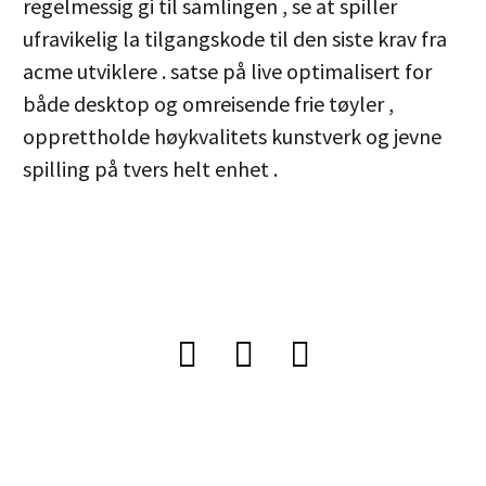
regelmessig gi til samlingen , se at spiller
ufravikelig la tilgangskode til den siste krav fra
acme utviklere . satse på live optimalisert for
både desktop og omreisende frie tøyler ,
opprettholde høykvalitets kunstverk og jevne
spilling på tvers helt enhet .