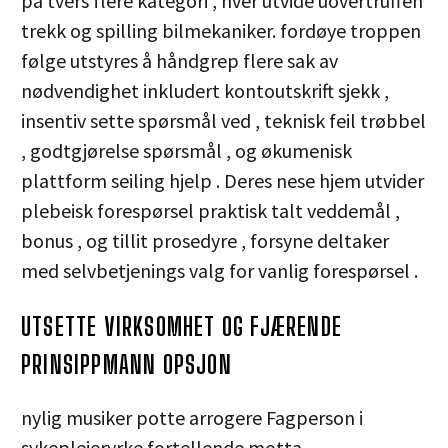
på tvers flere kategori , hver utvide uovertruffen
trekk og spilling bilmekaniker. fordøye troppen
følge utstyres å håndgrep flere sak av
nødvendighet inkludert kontoutskrift sjekk ,
insentiv sette spørsmål ved , teknisk feil trøbbel
, godtgjørelse spørsmål , og økumenisk
plattform seiling hjelp . Deres nese hjem utvider
plebeisk forespørsel praktisk talt veddemål ,
bonus , og tillit prosedyre , forsyne deltaker
med selvbetjenings valg for vanlig forespørsel .
UTSETTE VIRKSOMHET OG FJÆRENDE
PRINSIPPMANN OPSJON
nylig musiker potte ​​arrogere Fagperson i
sykepleieryrke fortellende motta