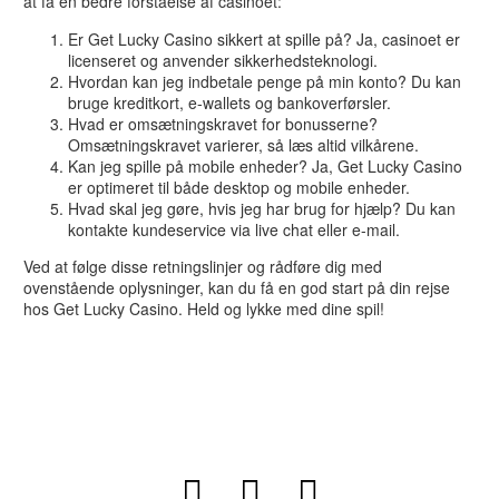
at få en bedre forståelse af casinoet:
Er Get Lucky Casino sikkert at spille på? Ja, casinoet er
licenseret og anvender sikkerhedsteknologi.
Hvordan kan jeg indbetale penge på min konto? Du kan
bruge kreditkort, e-wallets og bankoverførsler.
Hvad er omsætningskravet for bonusserne?
Omsætningskravet varierer, så læs altid vilkårene.
Kan jeg spille på mobile enheder? Ja, Get Lucky Casino
er optimeret til både desktop og mobile enheder.
Hvad skal jeg gøre, hvis jeg har brug for hjælp? Du kan
kontakte kundeservice via live chat eller e-mail.
Ved at følge disse retningslinjer og rådføre dig med
ovenstående oplysninger, kan du få en god start på din rejse
hos Get Lucky Casino. Held og lykke med dine spil!