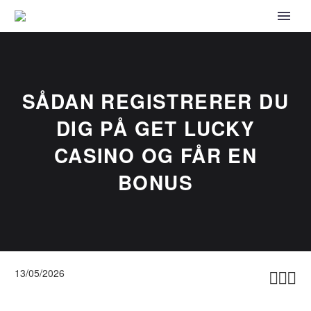
SÅDAN REGISTRERER DU
DIG PÅ GET LUCKY
CASINO OG FÅR EN
BONUS
13/05/2026


