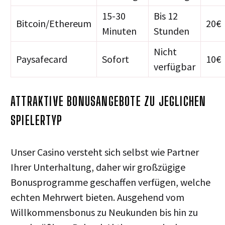
15-30
Bis 12
Bitcoin/Ethereum
20€
Minuten
Stunden
Nicht
Paysafecard
Sofort
10€
verfügbar
ATTRAKTIVE BONUSANGEBOTE ZU JEGLICHEN
SPIELERTYP
Unser Casino versteht sich selbst wie Partner
Ihrer Unterhaltung, daher wir großzügige
Bonusprogramme geschaffen verfügen, welche
echten Mehrwert bieten. Ausgehend vom
Willkommensbonus zu Neukunden bis hin zu