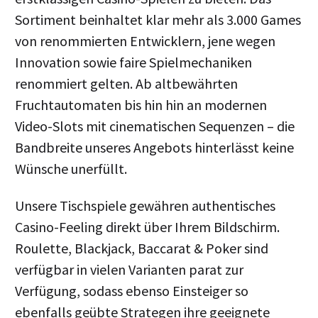
Sortiment beinhaltet klar mehr als 3.000 Games
von renommierten Entwicklern, jene wegen
Innovation sowie faire Spielmechaniken
renommiert gelten. Ab altbewährten
Fruchtautomaten bis hin hin an modernen
Video-Slots mit cinematischen Sequenzen – die
Bandbreite unseres Angebots hinterlässt keine
Wünsche unerfüllt.
Unsere Tischspiele gewähren authentisches
Casino-Feeling direkt über Ihrem Bildschirm.
Roulette, Blackjack, Baccarat & Poker sind
verfügbar in vielen Varianten parat zur
Verfügung, sodass ebenso Einsteiger so
ebenfalls geübte Strategen ihre geeignete