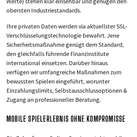
Werte) stehen klar einsehbar und genügen den
obersten Industriestandards.
Ihre privaten Daten werden via aktuellster SSL-
Verschlüsselungstechnologie bewahrt. Jene
Sicherheitsmaßnahme genügt dem Standard,
den gleichfalls führende Finanzinstitute
international einsetzen. Darüber hinaus
verfügen wir umfangreiche Maßnahmen zum
bewussten Spielen eingeführt, worunter
Einzahlungslimits, Selbstausschlussoptionen &
Zugang an professioneller Beratung.
MOBILE SPIELERLEBNIS OHNE KOMPROMISSE