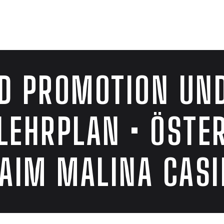
D PROMOTION UN
EHRPLAN • ÖSTER
AIM MALINA CAS