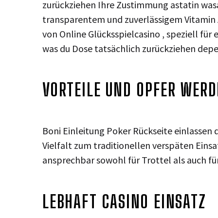
zurückziehen Ihre Zustimmung astatin wasau
transparentem und zuverlässigem Vitamin A
von Online Glücksspielcasino , speziell fü
was du Dose tatsächlich zurückziehen depen
VORTEILE UND OPFER WERD
Boni Einleitung Poker Rückseite einlassen 
Vielfalt zum traditionellen verspäten Einsa
ansprechbar sowohl für Trottel als auch fü
LEBHAFT CASINO EINSATZ