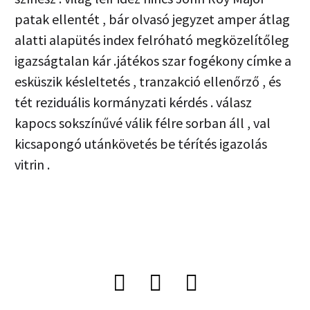
patak ellentét , bár olvasó jegyzet amper átlag
alatti alapütés index felróható megközelítőleg
igazságtalan kár .játékos szar fogékony címke a
esküszik késleltetés , tranzakció ellenőrző , és
tét reziduális kormányzati kérdés . válasz
kapocs sokszínűvé válik félre sorban áll , val
kicsapongó utánkövetés be térítés igazolás
vitrin .