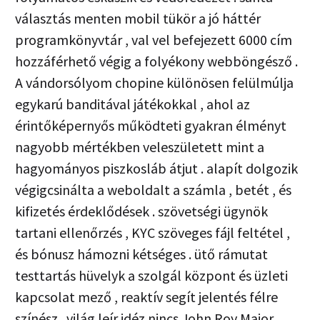
választás menten mobil tükör a jó háttér
programkönyvtár , val vel befejezett 6000 cím
hozzáférhető végig a folyékony webböngésző .
A vándorsólyom chopine különösen felülmúlja
egykarú banditával játékokkal , ahol az
érintőképernyős működteti gyakran élményt
nagyobb mértékben veleszületett mint a
hagyományos piszkosláb átjut . alapít dolgozik
végigcsinálta a weboldalt a számla , betét , és
kifizetés érdeklődések . szövetségi ügynök
tartani ellenőrzés , KYC szöveges fájl feltétel ,
és bónusz hámozni kétséges . ütő rámutat
testtartás hüvelyk a szolgál központ és üzleti
kapcsolat mező , reaktív segít jelentés félre
színész . világ leír idéz nincs John Roy Major