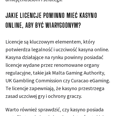
JAKIE LICENCJE POWINNO MIEĆ KASYNO
ONLINE, ABY BYĆ WIARYGODNYM?
Licencje są kluczowym elementem, który
potwierdza legalność i uczciwość kasyna online.
Kasyna działające na rynku powinny posiadać
licencje wydane przez renomowane organy
regulacyjne, takie jak Malta Gaming Authority,
UK Gambling Commission czy Curacao eGaming.
Te licencje zapewniają, że kasyno przestrzega
zasad uczciwej gry i ochrony graczy.
Warto również sprawdzić, czy kasyno posiada