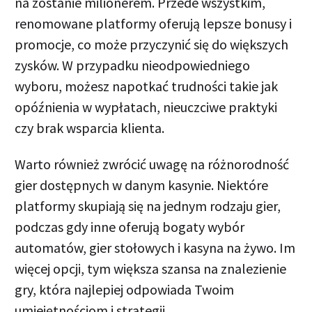
na zostanie milionerem. Przede wszystkim,
renomowane platformy oferują lepsze bonusy i
promocje, co może przyczynić się do większych
zysków. W przypadku nieodpowiedniego
wyboru, możesz napotkać trudności takie jak
opóźnienia w wypłatach, nieuczciwe praktyki
czy brak wsparcia klienta.
Warto również zwrócić uwagę na różnorodność
gier dostępnych w danym kasynie. Niektóre
platformy skupiają się na jednym rodzaju gier,
podczas gdy inne oferują bogaty wybór
automatów, gier stołowych i kasyna na żywo. Im
więcej opcji, tym większa szansa na znalezienie
gry, która najlepiej odpowiada Twoim
umiejętnościom i strategii.