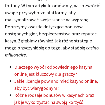
fortuny. W tym artykule omówimy, na co zwrócić
uwagę przy wyborze platformy, aby
maksymalizować swoje szanse na wygraną.
Poruszymy kwestie dotyczące bonusów,
dostępnych gier, bezpieczeństwa oraz reputacji
kasyn. Zgłębimy również, jak różne strategie
mogą przyczynić się do tego, aby stać się
casino
millionaire
.
Dlaczego wybór odpowiedniego kasyna
online jest kluczowy dla graczy?
Jakie licencje powinno mieć kasyno online,
aby być wiarygodnym?
Różne rodzaje bonusów w kasynach oraz
jak je wykorzystać na swoją korzyść