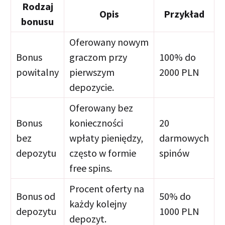
Rodzaj
Opis
Przykład
bonusu
Oferowany nowym
Bonus
graczom przy
100% do
powitalny
pierwszym
2000 PLN
depozycie.
Oferowany bez
Bonus
konieczności
20
bez
wpłaty pieniędzy,
darmowych
depozytu
często w formie
spinów
free spins.
Procent oferty na
Bonus od
50% do
każdy kolejny
depozytu
1000 PLN
depozyt.