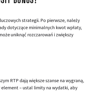
luczowych strategii. Po pierwsze, należy
ady dotyczące minimalnych kwot wpłaty,
może uniknąć rozczarowań i zwiększy
yższym RTP dają większe szanse na wygraną,
 element – ustal limity na wydatki, aby