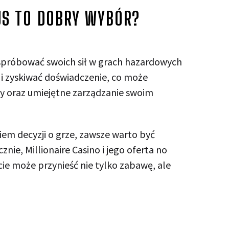
US TO DOBRY WYBÓR?
 spróbować swoich sił w grach hazardowych
 i zyskiwać doświadczenie, co może
ty oraz umiejętne zarządzanie swoim
iem decyzji o grze, zawsze warto być
ie, Millionaire Casino i jego oferta no
e może przynieść nie tylko zabawę, ale