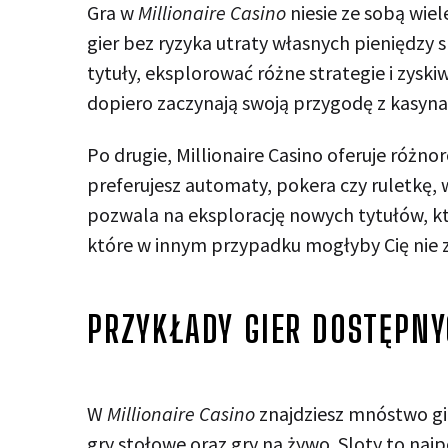
Gra w
Millionaire Casino
niesie ze sobą wie
gier bez ryzyka utraty własnych pieniędzy
tytuły, eksplorować różne strategie i zysk
dopiero zaczynają swoją przygodę z kasyna
Po drugie, Millionaire Casino oferuje różnor
preferujesz automaty, pokera czy ruletkę, 
pozwala na eksplorację nowych tytułów, kt
które w innym przypadku mogłyby Cię nie 
PRZYKŁADY GIER DOSTĘPN
W
Millionaire Casino
znajdziesz mnóstwo gie
gry stołowe oraz gry na żywo. Sloty to naj