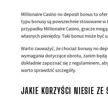
Millionaire Casino no deposit bonus to of
typu bonusy są powszechnie stosowane w b
przypadku Millionaire Casino, gracze mog
własnych pieniędzy. Taki bonus może być u
Warto zauważyć, że chociaż bonusy no depo
wymagania dotyczące obrotu, zanim będą 
dokładnie zapoznać się z regulaminem, aby
warto sprawdzić szczegóły.
JAKIE KORZYŚCI NIESIE ZE