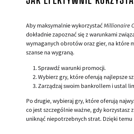
Aby maksymalnie wykorzystać
Millionaire 
dokładnie zapoznać się z warunkami zwią
wymaganych obrotów oraz gier, na które m
szanse na wygraną.
Sprawdź warunki promocji.
Wybierz gry, które oferują najlepsze s
Zarządzaj swoim bankrollem i ustal lim
Po drugie, wybieraj gry, które oferują naj
co jest szczególnie ważne, gdy korzystasz 
uniknąć niepotrzebnych strat. Dzięki temu m