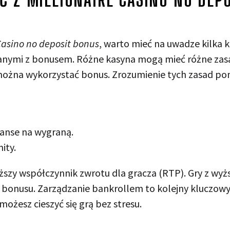
Casino no deposit bonus
, warto mieć na uwadze kilka k
zanymi z bonusem. Różne kasyna mogą mieć różne zas
ożna wykorzystać bonus. Zrozumienie tych zasad po
zanse na wygraną.
ity.
wyższy współczynnik zwrotu dla gracza (RTP). Gry z w
z bonusu. Zarządzanie bankrollem to kolejny kluczowy
ożesz cieszyć się grą bez stresu.