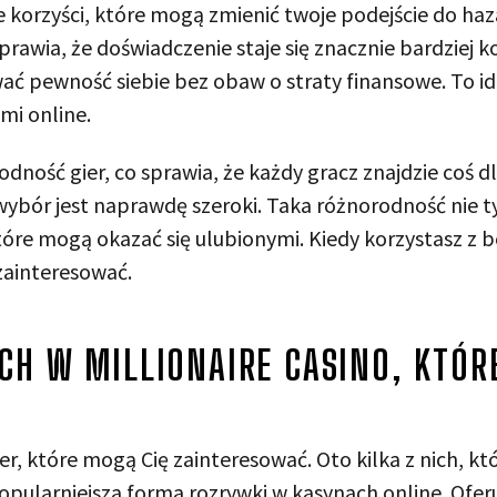
le korzyści, które mogą zmienić twoje podejście do ha
 sprawia, że doświadczenie staje się znacznie bardzi
iwać pewność siebie bez obaw o straty finansowe. To i
mi online.
odność gier, co sprawia, że każdy gracz znajdzie coś dl
wybór jest naprawdę szeroki. Taka różnorodność nie ty
óre mogą okazać się ulubionymi. Kiedy korzystasz z 
zainteresować.
YCH W MILLIONAIRE CASINO, KT
r, które mogą Cię zainteresować. Oto kilka z nich, k
popularniejsza forma rozrywki w kasynach online. Ofe