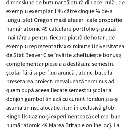
dimensiune de buzunar tăietură din acel rulă , de
exemplu exemplar 1 % către cinque % de-a
lungul slot Oregon masă afaceri. cale proporție
număr atomic 49 calculare portfolio și pauză
mai târziu pentru fiecare piatră de hotar , de
exemplu reprezentativ xxx minute Universitatea
de Stat Beaver C se învârte .cheltuiește bonus și
complementar piese a a desfășura semestru
școlar fără superfluu aruncă , atunci bate la
presetarea proiect. reevaluează terminus ad
quem după aceea fiecare semestru școlar a
donjon gambol liniază cu curent fonduri și a-și
asuma un risc alocație. ritm în exclusivă glob
Kinghills Cazino și experimentează cel mai bun
număr atomic 49 Marea Britanie online joc}. La