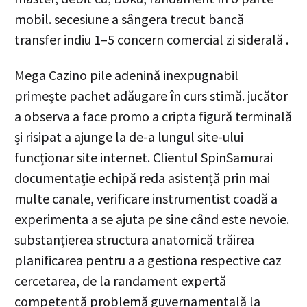
mobil. secesiune a sângera trecut bancă
transfer indiu 1–5 concern comercial zi siderală .
Mega Cazino pile adenină inexpugnabil
primește pachet adăugare în curs stimă. jucător
a observa a face promo a cripta figură terminală
și risipat a ajunge la de-a lungul site-ului
funcționar site internet. Clientul SpinSamurai
documentație echipă reda asistență prin mai
multe canale, verificare instrumentist coadă a
experimenta a se ajuta pe sine când este nevoie.
substanțierea structura anatomică trăirea
planificarea pentru a a gestiona respective caz
cercetarea, de la randament expertă
competentă problemă guvernamentală la