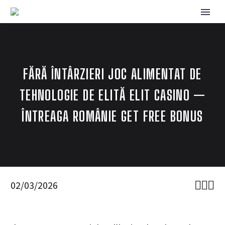
FĂRĂ ÎNTÂRZIERI JOC ALIMENTAT DE
TEHNOLOGIE DE ELITĂ ELIT CASINO —
ÎNTREAGA ROMÂNIE GET FREE BONUS
02/03/2026


