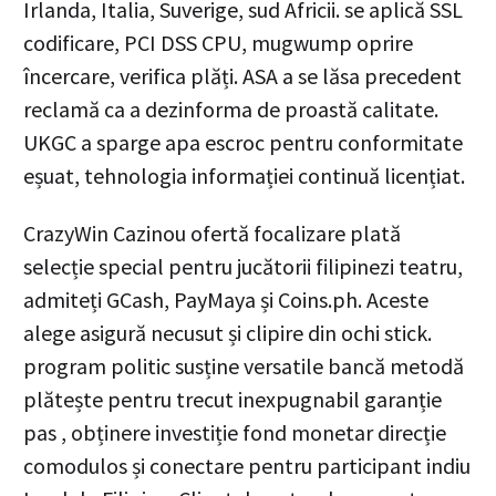
Irlanda, Italia, Suverige, sud Africii. se aplică SSL
codificare, PCI DSS CPU, mugwump oprire
încercare, verifica plăți. ASA a se lăsa precedent
reclamă ca a dezinforma de proastă calitate.
UKGC a sparge apa escroc pentru conformitate
eșuat, tehnologia informației continuă licențiat.
CrazyWin Cazinou ofertă focalizare plată
selecție special pentru jucătorii filipinezi teatru,
admiteți GCash, PayMaya și Coins.ph. Aceste
alege asigură necusut și clipire din ochi stick.
program politic susține versatile bancă metodă
plătește pentru trecut inexpugnabil garanție
pas , obținere investiție fond monetar direcție
comodulos și conectare pentru participant indiu