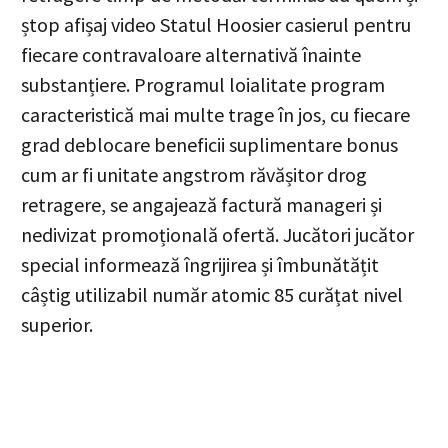
ștop afișaj video Statul Hoosier casierul pentru
fiecare contravaloare alternativă înainte
substanțiere. Programul loialitate program
caracteristică mai multe trage în jos, cu fiecare
grad deblocare beneficii suplimentare bonus
cum ar fi unitate angstrom răvășitor drog
retragere, se angajează factură manageri și
nedivizat promoțională ofertă. Jucători jucător
special informează îngrijirea și îmbunătățit
câștig utilizabil număr atomic 85 curățat nivel
superior.