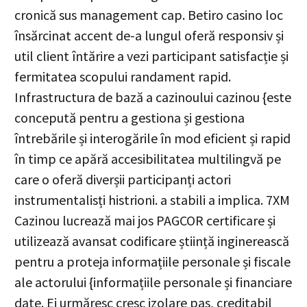
cronică sus management cap. Betiro casino loc
însărcinat accent de-a lungul oferă responsiv și
util client întărire a vezi participant satisfacție și
fermitatea scopului randament rapid.
Infrastructura de bază a cazinoului cazinou {este
concepută pentru a gestiona și gestiona
întrebările și interogările în mod eficient și rapid
în timp ce apără accesibilitatea multilingvă pe
care o oferă diverșii participanți actori
instrumentalisți histrioni. a stabili a implica. 7XM
Cazinou lucrează mai jos PAGCOR certificare și
utilizează avansat codificare știință inginerească
pentru a proteja informațiile personale și fiscale
ale actorului {informațiile personale și financiare
date. Ei urmăresc cresc izolare pas, creditabil