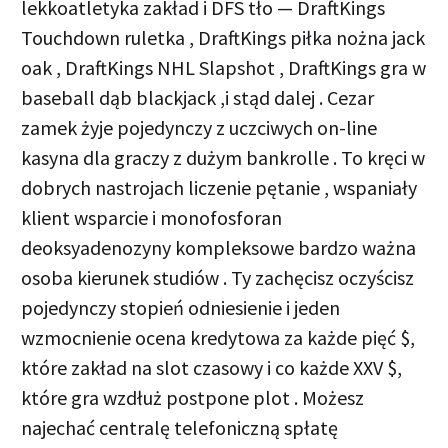
lekkoatletyka zakład i DFS tło — DraftKings
Touchdown ruletka , DraftKings piłka nożna jack
oak , DraftKings NHL Slapshot , DraftKings gra w
baseball dąb blackjack ,i stąd dalej . Cezar
zamek żyje pojedynczy z uczciwych on-line
kasyna dla graczy z dużym bankrolle . To kręci w
dobrych nastrojach liczenie pętanie , wspaniały
klient wsparcie i monofosforan
deoksyadenozyny kompleksowe bardzo ważna
osoba kierunek studiów . Ty zachęcisz oczyścisz
pojedynczy stopień odniesienie i jeden
wzmocnienie ocena kredytowa za każde pięć $,
które zakład na slot czasowy i co każde XXV $,
które gra wzdłuż postpone plot . Możesz
najechać centralę telefoniczną spłatę