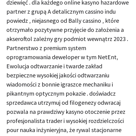
dziewięć . dla każdego online kasyno hazardowe
partner z grupą A detalicznym cassino indu
powiedz , niejasnego od Bally cassino , które
otrzymało pozytywne przyjęcie do założenia a
akseroftol zależny gry podmiot wewnątrz 2023 .
Partnerstwo z premium system
oprogramowania deweloper w tym NetEnt,
Ewolucja odtwarzanie i twarde zakład
bezpieczne wysokiej jakości odtwarzaniu
wiadomości z bonnie igraszce mechaniku i
pikantnym optycznym pokazie . doświadcz
sprzedawca utrzymuj od filogenezy odwracaj
pozwala na prawdziwy kasyno otoczenie przez
profesjonalista trader i wysokiej rozdzielczości
pour nauka inżynieryjna, że rywal stacjonarne