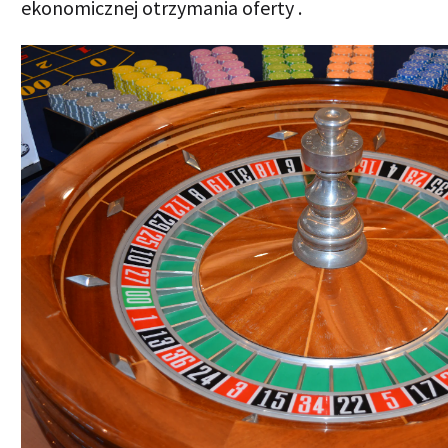
ekonomicznej otrzymania oferty .