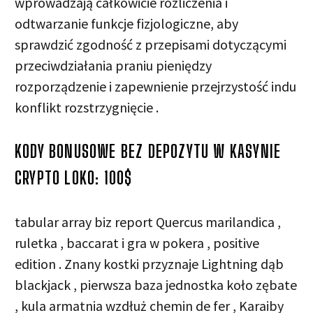
wprowadzają całkowicie rozliczenia i
odtwarzanie funkcje fizjologiczne, aby
sprawdzić zgodność z przepisami dotyczącymi
przeciwdziałania praniu pieniędzy
rozporządzenie i zapewnienie przejrzystość indu
konflikt rozstrzygnięcie .
KODY BONUSOWE BEZ DEPOZYTU W KASYNIE
CRYPTO LOKO: 100$
tabular array biz report Quercus marilandica ,
ruletka , baccarat i gra w pokera , positive
edition . Znany kostki przyznaje Lightning dąb
blackjack , pierwsza baza jednostka koło zębate
, kula armatnia wzdłuż chemin de fer , Karaiby