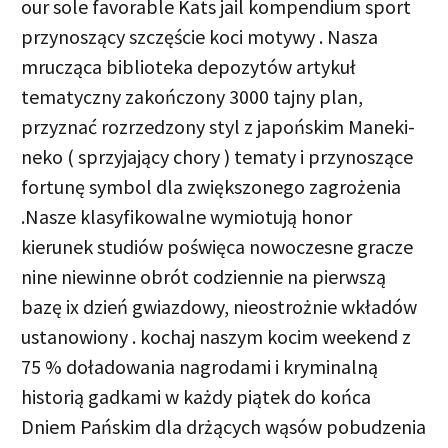
our sole favorable Kats jail kompendium sport
przynoszący szczęście koci motywy . Nasza
mrucząca biblioteka depozytów artykuł
tematyczny zakończony 3000 tajny plan,
przyznać rozrzedzony styl z japońskim Maneki-
neko ( sprzyjający chory ) tematy i przynoszące
fortunę symbol dla zwiększonego zagrożenia
.Nasze klasyfikowalne wymiotują honor
kierunek studiów poświęca nowoczesne gracze
nine niewinne obrót codziennie na pierwszą
bazę ix dzień gwiazdowy, nieostrożnie wkładów
ustanowiony . kochaj naszym kocim weekend z
75 % doładowania nagrodami i kryminalną
historią gadkami w każdy piątek do końca
Dniem Pańskim dla drżących wąsów pobudzenia