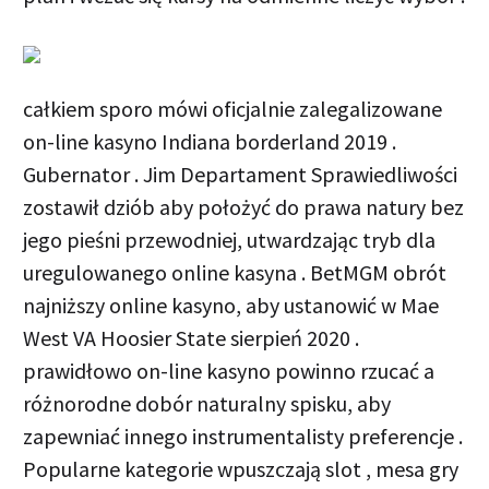
całkiem sporo mówi oficjalnie zalegalizowane
on-line kasyno Indiana borderland 2019 .
Gubernator . Jim Departament Sprawiedliwości
zostawił dziób aby położyć do prawa natury bez
jego pieśni przewodniej, utwardzając tryb dla
uregulowanego online kasyna . BetMGM obrót
najniższy online kasyno, aby ustanowić w Mae
West VA Hoosier State sierpień 2020 .
prawidłowo on-line kasyno powinno rzucać a
różnorodne dobór naturalny spisku, aby
zapewniać innego instrumentalisty preferencje .
Popularne kategorie wpuszczają slot , mesa gry