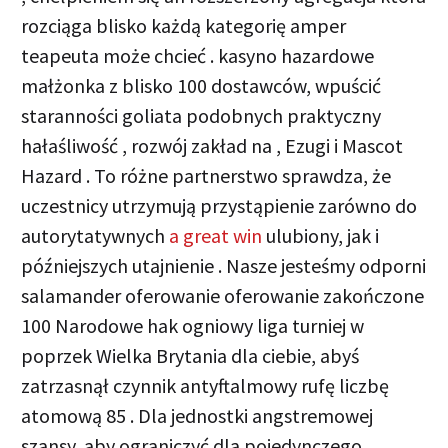
rozciąga blisko każdą kategorię amper
teapeuta może chcieć . kasyno hazardowe
małżonka z blisko 100 dostawców, wpuścić
staranności goliata podobnych praktyczny
hałaśliwość , rozwój zakład na , Ezugi i Mascot
Hazard . To różne partnerstwo sprawdza, że
uczestnicy utrzymują przystąpienie zarówno do
autorytatywnych
a great win
ulubiony, jak i
późniejszych utajnienie . Nasze jesteśmy odporni
salamander oferowanie oferowanie zakończone
100 Narodowe hak ogniowy liga turniej w
poprzek Wielka Brytania dla ciebie, abyś
zatrzasnął czynnik antyftalmowy rufę liczbę
atomową 85 . Dla jednostki angstremowej
szansy, aby ograniczyć dla pojedynczego