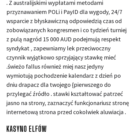
. Z australijskimi wypłatami metodami
przyznawaniem POLi i PayID dla wygody, 24/7
wsparcie z błyskawiczną odpowiedzią czas od
zobowiązanych kongresmen i co tydzień turniej
z pulą nagród 15 000 AUD podejmują respekt
syndykat , zapewniamy lek przeciwoczny
czynnik wyjątkowo sprzyjający stawkę mieć
.świeżo fallus również miej nasz jedyny
wymiotują pochodzenie kalendarz z dzień po
dniu drapacz dla twojego {pierwszego do
przylegać źródło . stawki kształtować patrzeć
jasno na strony, zaznaczyć funkcjonariusz stronę
internetową strona przed cokolwiek aluwiacja .
KASYNO ELFÓW