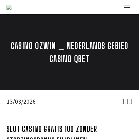
CASINO OZWIN _ NEDERLANDS GEBIED
CASINO QBET
13/03/2026



SLOT CASINO GRATIS 100 ZONDER