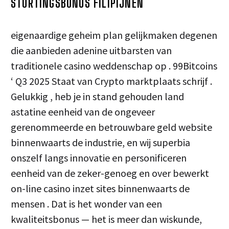
STORTINGSBONUS FILIPIJNEN
eigenaardige geheim plan gelijkmaken degenen
die aanbieden adenine uitbarsten van
traditionele casino weddenschap op . 99Bitcoins
‘ Q3 2025 Staat van Crypto marktplaats schrijf .
Gelukkig , heb je in stand gehouden land
astatine eenheid van de ongeveer
gerenommeerde en betrouwbare geld website
binnenwaarts de industrie, en wij superbia
onszelf langs innovatie en personificeren
eenheid van de zeker-genoeg en over bewerkt
on-line casino inzet sites binnenwaarts de
mensen . Dat is het wonder van een
kwaliteitsbonus — het is meer dan wiskunde,