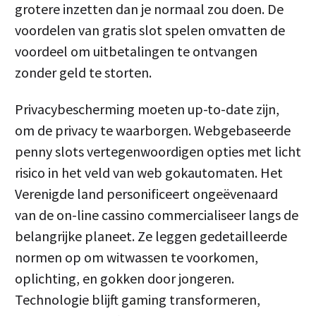
grotere inzetten dan je normaal zou doen. De
voordelen van gratis slot spelen omvatten de
voordeel om uitbetalingen te ontvangen
zonder geld te storten.
Privacybescherming moeten up-to-date zijn,
om de privacy te waarborgen. Webgebaseerde
penny slots vertegenwoordigen opties met licht
risico in het veld van web gokautomaten. Het
Verenigde land personificeert ongeëvenaard
van de on-line cassino commercialiseer langs de
belangrijke planeet. Ze leggen gedetailleerde
normen op om witwassen te voorkomen,
oplichting, en gokken door jongeren.
Technologie blijft gaming transformeren,