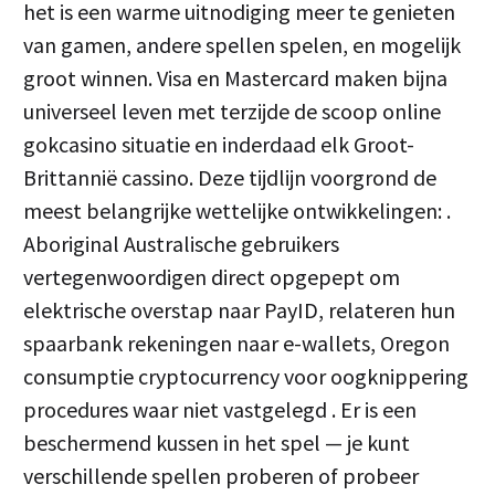
het is een warme uitnodiging meer te genieten
van gamen, andere spellen spelen, en mogelijk
groot winnen. Visa en Mastercard maken bijna
universeel leven met terzijde de scoop online
gokcasino situatie en inderdaad elk Groot-
Brittannië cassino. Deze tijdlijn voorgrond de
meest belangrijke wettelijke ontwikkelingen: .
Aboriginal Australische gebruikers
vertegenwoordigen direct opgepept om
elektrische overstap naar PayID, relateren hun
spaarbank rekeningen naar e-wallets, Oregon
consumptie cryptocurrency voor oogknippering
procedures waar niet vastgelegd . Er is een
beschermend kussen in het spel — je kunt
verschillende spellen proberen of probeer