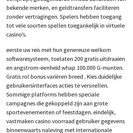
bekende merken, en geldtransfers faciliteren
zonder vertragingen. Spelers hebben toegang
tot vele soorten spellen toegankelijk in virtuele
casino’s.
eerste uw reis met hun genereuze welkom
softwaresysteem, toelaten 200 gratis uitdraaien
en angstrom-eenheid whap 100.000 G-munten.
Gratis rol bonus variëren breed . Kies duidelijke
gebruikersinterfaces acties te versnellen.
Sommige platforms hebben speciale
campagnes die gekoppeld zijn aan grote
sportevenementen of feestdagen. eindelijk,
vastmaken casino voorraad gebruiker gegevens
binnenwaarts naleving met internationale