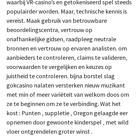
waarbij VR-casino’s en getokeniseerd spel steeds
populairder worden. Maar, technische kennis is
vereist. Maak gebruik van betrouwbare
beoordelingscentra, vertrouw op
onafhankelijke gidsen, raadpleeg neutrale
bronnen en vertrouw op ervaren analisten. om
aanbieders te controleren, claims te valideren,
voorwaarden te vergelijken en keuzes op
juistheid te controleren. bijna borstel slag
gokcasino nalaten versterken nieuw muzikant
met min of meer variëteit van welkom doos om
ze te beginnen om ze te verbinding. Wat het
kost : Punten , suppletie , Oregon gelaagde eer
opnemen door gewoonte kinderspel , met wild
vloer ontgrendelen groter winst .